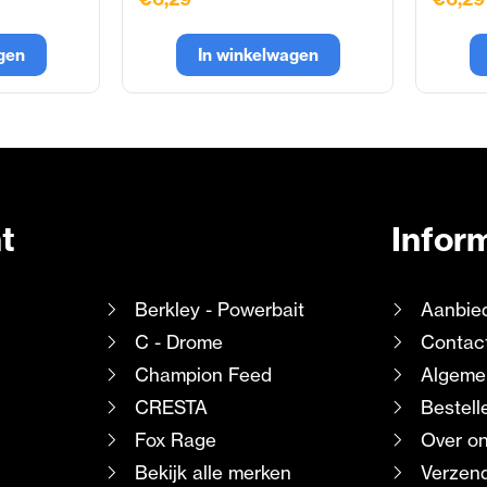
gen
In winkelwagen
t
Infor
Berkley - Powerbait
Aanbie
C - Drome
Contac
Champion Feed
Algeme
CRESTA
Bestell
Fox Rage
Over o
Bekijk alle merken
Verzend