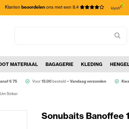
Klanten
beoordelen
ons met een 8.4
OOT MATERIAAL
BAGAGERIE
KLEDING
HENGE
anaf € 75
Voor
15.00
besteld =
Vandaag verzonden
Kwal
 Um Sinker
Sonubaits Banoffee 