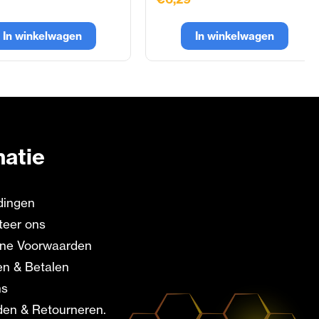
In winkelwagen
In winkelwagen
matie
dingen
teer ons
ne Voorwaarden
en & Betalen
ns
en & Retourneren.