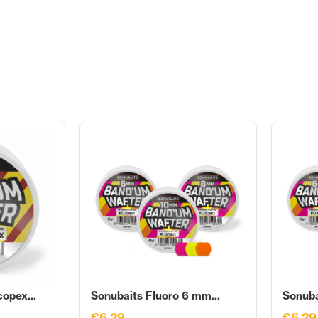
opex...
Sonubaits Fluoro 6 mm...
Sonuba
€6,29
€6,29