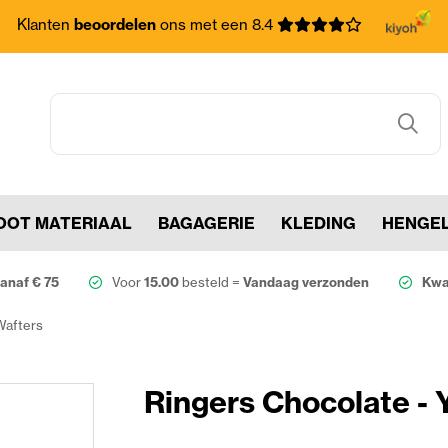
Klanten
beoordelen
ons met een 8.4
OOT MATERIAAL
BAGAGERIE
KLEDING
HENGE
anaf € 75
Voor
15.00
besteld =
Vandaag verzonden
Kwal
Wafters
Ringers Chocolate - 