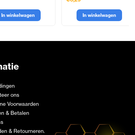
In winkelwagen
In winkelwagen
matie
dingen
teer ons
ne Voorwaarden
en & Betalen
ns
en & Retourneren.