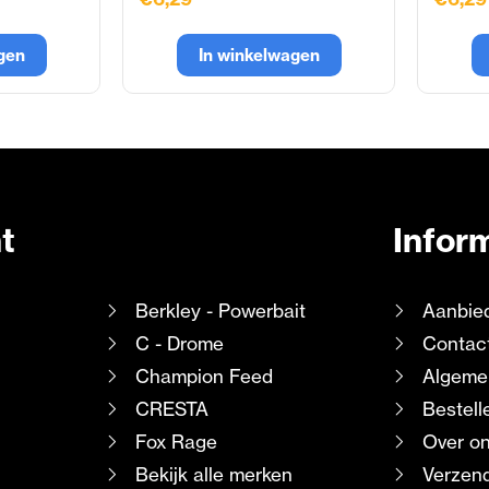
gen
In winkelwagen
t
Infor
Berkley - Powerbait
Aanbie
C - Drome
Contac
Champion Feed
Algeme
CRESTA
Bestell
Fox Rage
Over o
Bekijk alle merken
Verzend