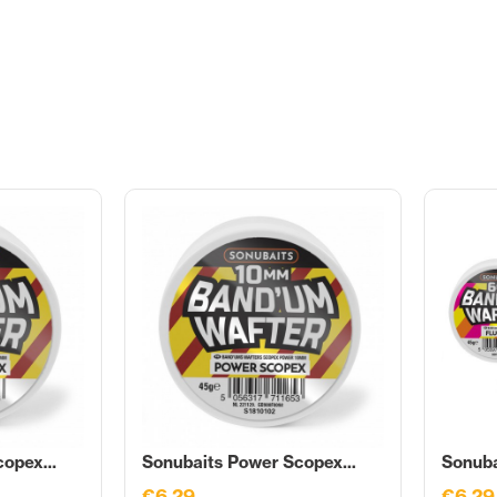
opex...
Sonubaits Power Scopex...
Sonuba
€6,29
€6,29