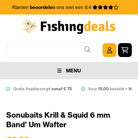
Klanten
beoordelen
ons met een 8.4
MENU
Gratis thuisbezorgd
vanaf € 75
Voor
15.00
besteld =
Vand
Sonubaits Krill & Squid 6 mm
Band' Um Wafter