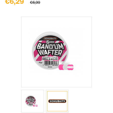
€6,29
€6,99