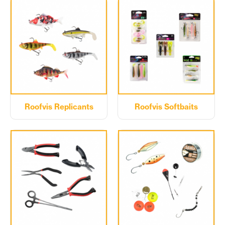
Roofvis Replicants
Roofvis Softbaits