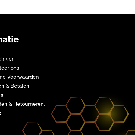
matie
dingen
teer ons
ne Voorwaarden
en & Betalen
ns
en & Retourneren.
p