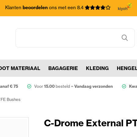
Klanten
beoordelen
ons met een 8.4
OOT MATERIAAL
BAGAGERIE
KLEDING
HENGE
anaf € 75
Voor
15.00
besteld =
Vandaag verzonden
Kwal
TFE Bushes
C-Drome External P