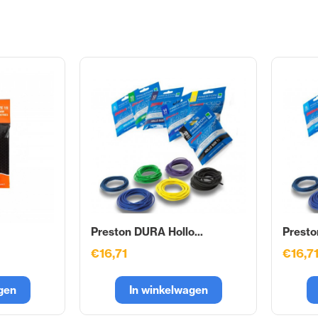
Preston DURA Hollo...
Presto
€16,71
€16,7
gen
In winkelwagen