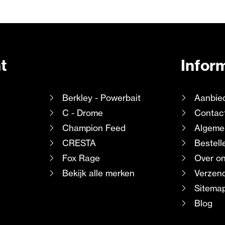
t
Infor
Berkley - Powerbait
Aanbie
C - Drome
Contac
Champion Feed
Algeme
CRESTA
Bestell
Fox Rage
Over o
Bekijk alle merken
Verzend
Sitema
Blog