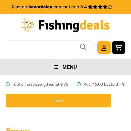
Klanten
beoordelen
ons met een 8.4
MENU
Gratis thuisbezorgd
vanaf € 75
Voor
15.00
besteld =
Vand
Filter
Sprays