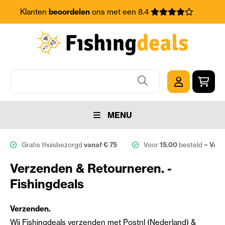
Klanten
beoordelen
ons met een 8.4
MENU
Gratis thuisbezorgd
vanaf € 75
Voor
15.00
besteld =
Vand
Verzenden & Retourneren. -
Fishingdeals
Verzenden.
Wij Fishingdeals verzenden met Postnl (Nederland) &