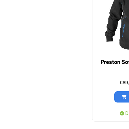
Preston So
€89
Di