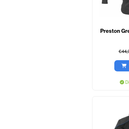
Preston Gr
€44,
Di