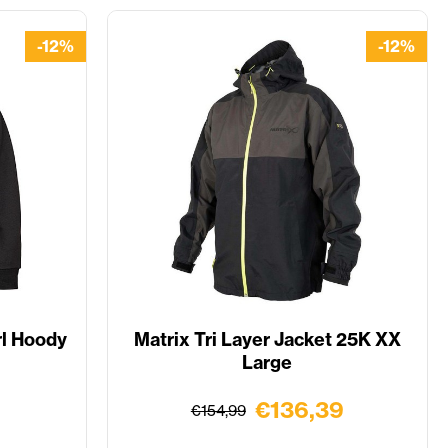
-12%
-12%
rl Hoody
Matrix Tri Layer Jacket 25K XX
Large
€136,39
€154,99