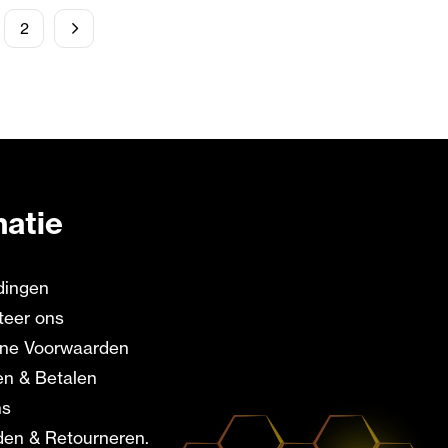
2
matie
dingen
teer ons
ne Voorwaarden
en & Betalen
ns
en & Retourneren.