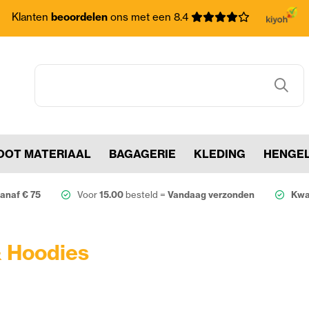
Klanten
beoordelen
ons met een 8.4
OOT MATERIAAL
BAGAGERIE
KLEDING
HENGE
anaf € 75
Voor
15.00
besteld =
Vandaag verzonden
Kwal
& Hoodies