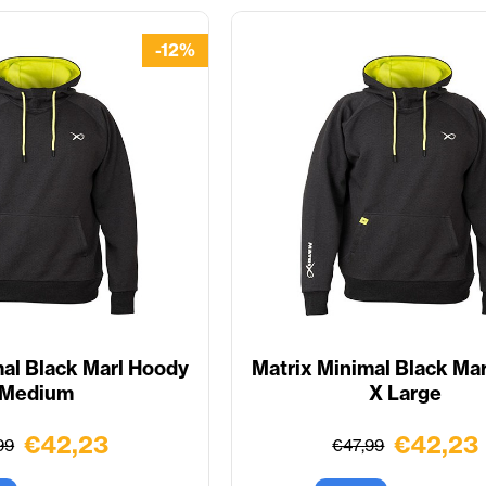
-12%
mal Black Marl Hoody
Matrix Minimal Black Ma
Medium
X Large
€42,23
€42,23
99
€47,99