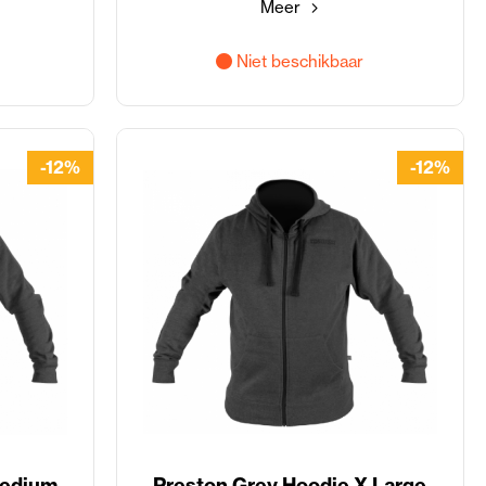
Meer
Niet beschikbaar
-12%
-12%
Medium
Preston Grey Hoodie X Large