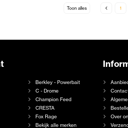
Toon alles
1
t
Infor
Berkley - Powerbait
Aanbie
C - Drome
Contac
Champion Feed
Algeme
CRESTA
Bestell
Fox Rage
Over o
Bekijk alle merken
Verzend