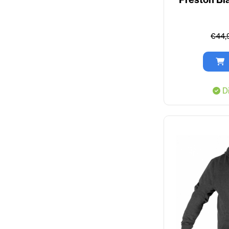
€44,
Di