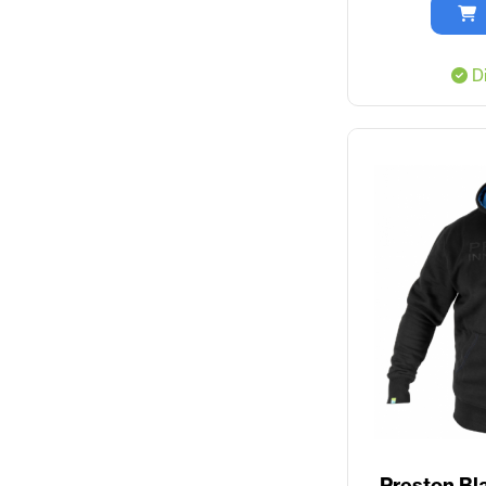
Di
Preston Bl