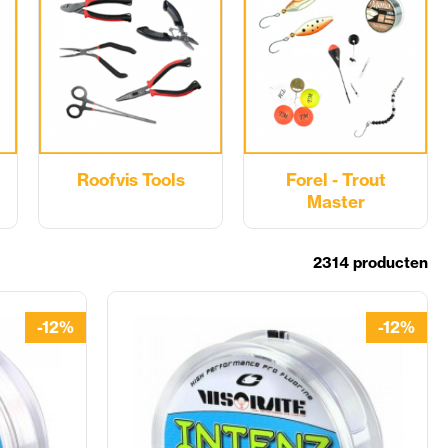
Roofvis Tools
Forel - Trout
Master
2314 producten
-12%
-12%