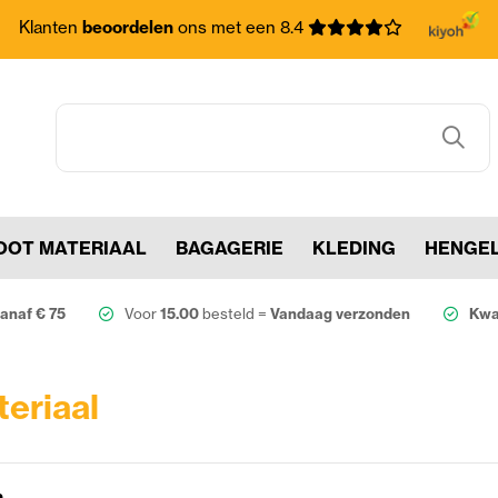
Klanten
beoordelen
ons met een 8.4
OOT MATERIAAL
BAGAGERIE
KLEDING
HENGE
anaf € 75
Voor
15.00
besteld =
Vandaag verzonden
Kwal
teriaal
n