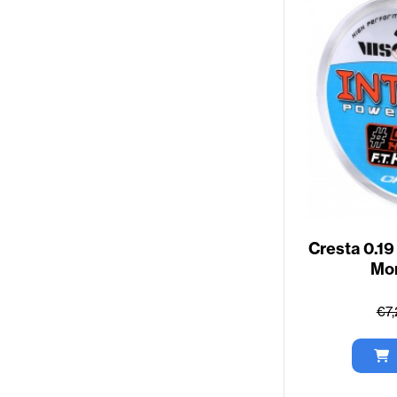
Cresta 0.1
Mon
€7,