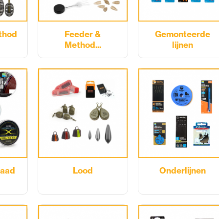
thod
Feeder &
Gemonteerde
Method...
lijnen
raad
Lood
Onderlijnen