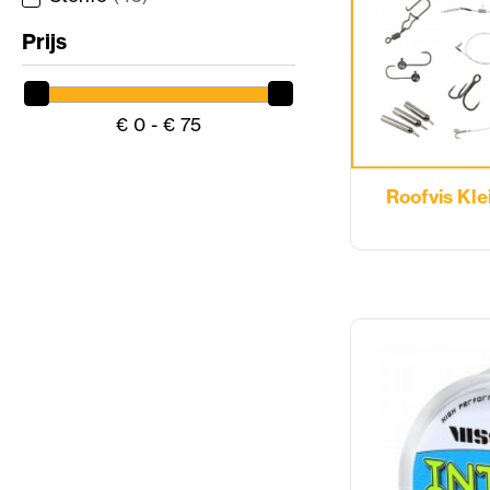
Prijs
€ 0 - € 75
Roofvis Klei