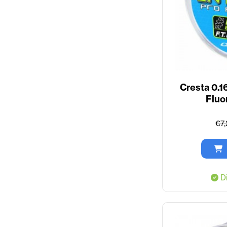
Cresta 0.
Fluo
€7,
Di