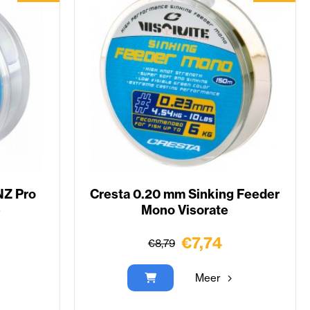
NZ Pro
Cresta 0.20 mm Sinking Feeder
e
Mono Visorate
€7,74
€8,79
Meer