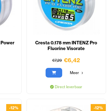
 Power
Cresta 0.178 mm INTENZ Pro
Fluorine Visorate
€6,42
€7,29
Meer
Direct leverbaar
-12%
-12%