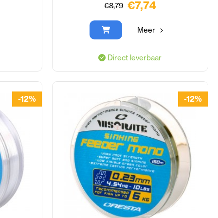
€7,74
€8,79
Meer
Direct leverbaar
-12%
-12%