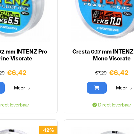
162 mm INTENZ Pro
Cresta 0.17 mm INTENZ
rine Visorate
Mono Visorate
€6,42
€6,42
29
€7,29
Meer
Meer
rect leverbaar
Direct leverbaar
-12%