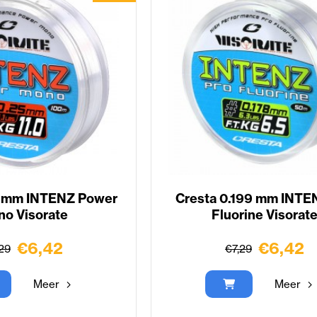
9 mm INTENZ Power
Cresta 0.199 mm INTE
o Visorate
Fluorine Visorat
€6,42
€6,42
29
€7,29
Meer
Meer