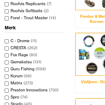
Roofvis Replicants
(7)
Roofvis Softbaits
(2)
Feeder & Me
Forel - Trout Master
(14)
Korven
Merk
C - Drome
(11)
CRESTA
(262)
Fox Rage
(80)
Gamakatsu
(131)
Guru Fishing
(599)
Korum
(98)
Vislijnen - D
Matrix
(273)
Preston Innovations
(730)
Spro
(74)
Stonfo
(45)