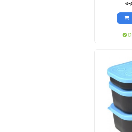
€7,
Di