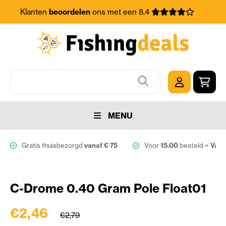
Klanten
beoordelen
ons met een 8.4
MENU
Gratis thuisbezorgd
vanaf € 75
Voor
15.00
besteld =
Vand
C-Drome 0.40 Gram Pole Float01
€2,46
€2,79