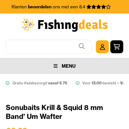
Klanten
beoordelen
ons met een 8.4
MENU
Gratis thuisbezorgd
vanaf € 75
Voor
15.00
besteld =
Vand
Sonubaits Krill & Squid 8 mm
Band' Um Wafter