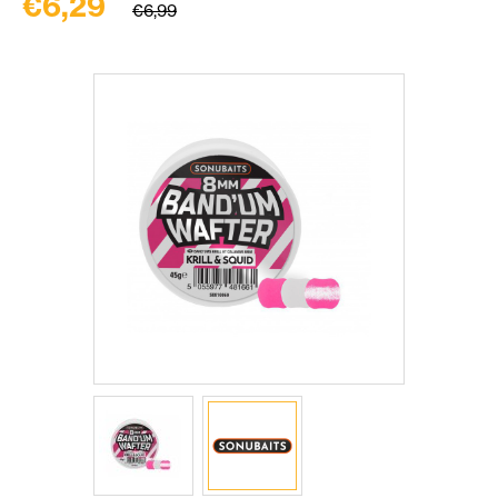
€6,29
€6,99