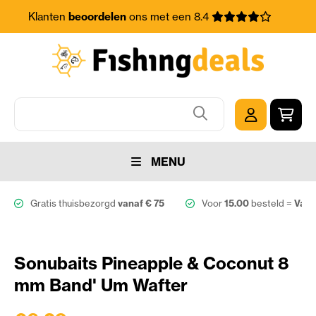
Klanten
beoordelen
ons met een 8.4
MENU
Gratis thuisbezorgd
vanaf € 75
Voor
15.00
besteld =
Vand
Sonubaits Pineapple & Coconut 8
mm Band' Um Wafter