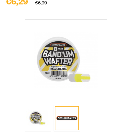
€6,29
€6,99