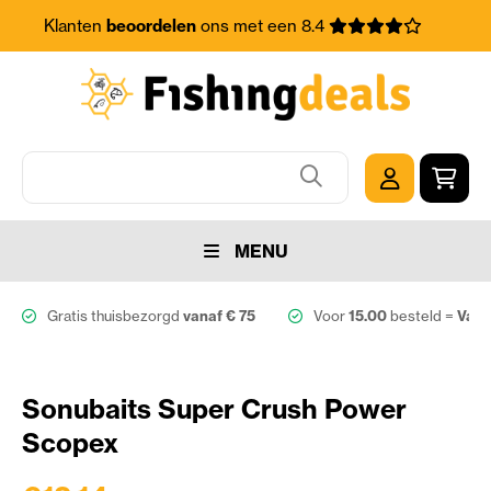
Klanten
beoordelen
ons met een 8.4
MENU
Gratis thuisbezorgd
vanaf € 75
Voor
15.00
besteld =
Vand
Sonubaits Super Crush Power
Scopex