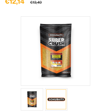
€12,14
€13,49