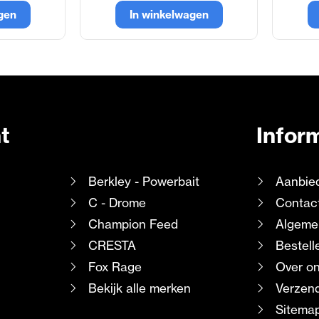
gen
In winkelwagen
t
Infor
Berkley - Powerbait
Aanbie
C - Drome
Contac
Champion Feed
Algeme
CRESTA
Bestell
Fox Rage
Over o
Bekijk alle merken
Verzend
Sitema