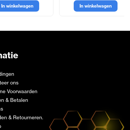
In winkelwagen
In winkelwagen
matie
dingen
teer ons
ne Voorwaarden
en & Betalen
ns
en & Retourneren.
p