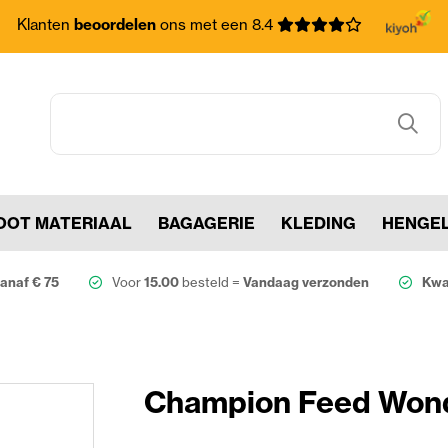
Klanten
beoordelen
ons met een 8.4
OOT MATERIAAL
BAGAGERIE
KLEDING
HENGE
anaf € 75
Voor
15.00
besteld =
Vandaag verzonden
Kwal
Champion Feed Won