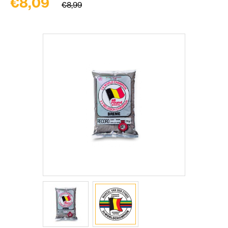
€8,09
€8,99