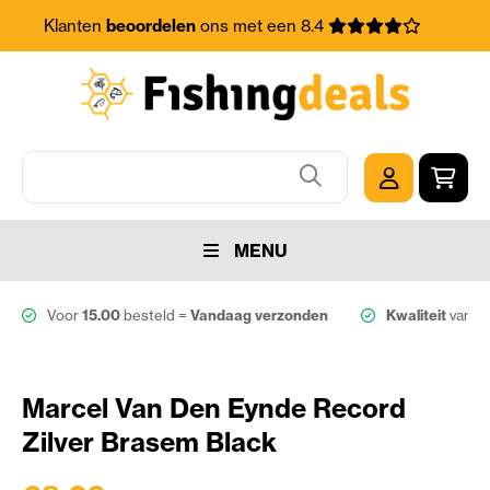
Klanten
beoordelen
ons met een 8.4
MENU
Voor
15.00
besteld =
Vandaag verzonden
Kwaliteit
van d
Marcel Van Den Eynde Record
Zilver Brasem Black