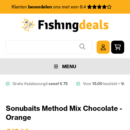
Klanten
beoordelen
ons met een 8.4
MENU
Gratis thuisbezorgd
vanaf € 75
Voor
15.00
besteld =
Vand
Sonubaits Method Mix Chocolate -
Orange