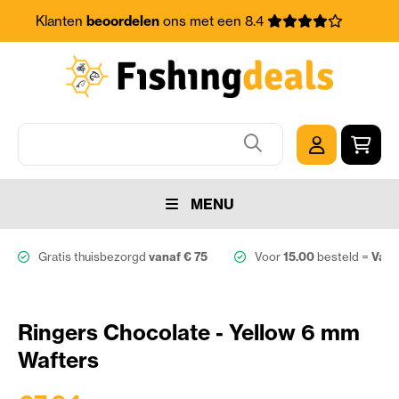
Klanten
beoordelen
ons met een 8.4
MENU
Gratis thuisbezorgd
vanaf € 75
Voor
15.00
besteld =
Vand
Ringers Chocolate - Yellow 6 mm
Wafters