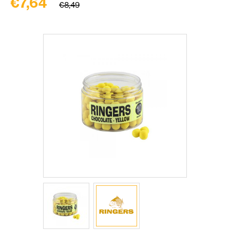
€7,64
€8,49