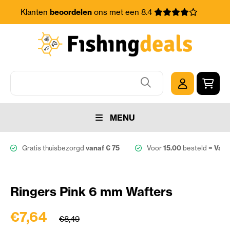
Klanten
beoordelen
ons met een 8.4
MENU
Gratis thuisbezorgd
vanaf € 75
Voor
15.00
besteld =
Vand
Ringers Pink 6 mm Wafters
€7,64
€8,49