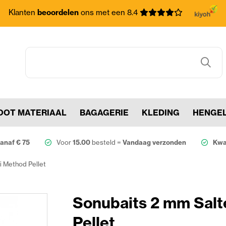
Klanten
beoordelen
ons met een 8.4
OOT MATERIAAL
BAGAGERIE
KLEDING
HENGE
anaf € 75
Voor
15.00
besteld =
Vandaag verzonden
Kwal
i Method Pellet
Sonubaits 2 mm Salt
Pellet