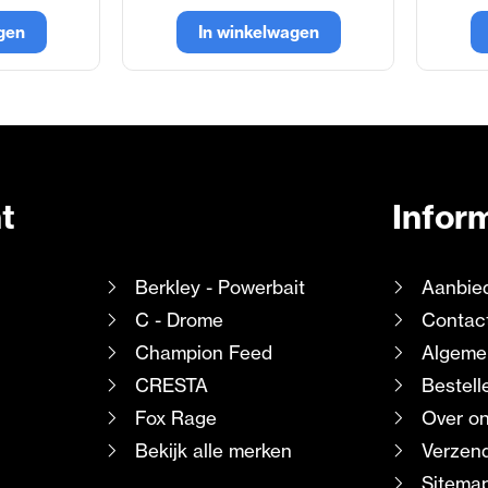
gen
In winkelwagen
t
Infor
Berkley - Powerbait
Aanbie
C - Drome
Contac
Champion Feed
Algeme
CRESTA
Bestell
Fox Rage
Over o
Bekijk alle merken
Verzend
Sitema