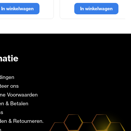
In winkelwagen
In winkelwagen
matie
dingen
teer ons
ne Voorwaarden
en & Betalen
ns
en & Retourneren.
p