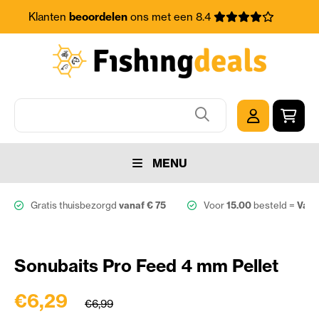
Klanten
beoordelen
ons met een 8.4
MENU
Gratis thuisbezorgd
vanaf € 75
Voor
15.00
besteld =
Vand
Sonubaits Pro Feed 4 mm Pellet
€6,29
€6,99