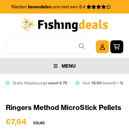
Klanten
beoordelen
ons met een 8.4
MENU
Gratis thuisbezorgd
vanaf € 75
Voor
15.00
besteld =
Vand
Ringers Method MicroStick Pellets
€7,64
€8,49