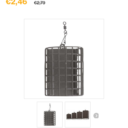
€2,46
€2,79