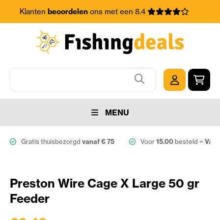
Klanten
beoordelen
ons met een 8.4
MENU
Gratis thuisbezorgd
vanaf € 75
Voor
15.00
besteld =
Vand
Preston Wire Cage X Large 50 gr
Feeder