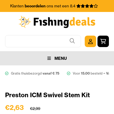
Klanten
beoordelen
ons met een 8.4
MENU
Gratis thuisbezorgd
vanaf € 75
Voor
15.00
besteld =
Vand
Preston ICM Swivel Stem Kit
€2,63
€2,99