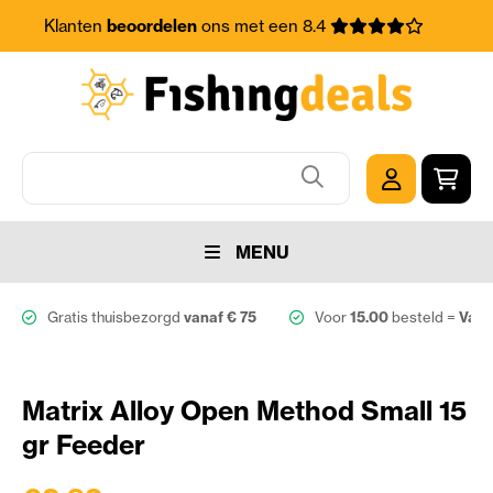
Klanten
beoordelen
ons met een 8.4
MENU
Gratis thuisbezorgd
vanaf € 75
Voor
15.00
besteld =
Vand
Matrix Alloy Open Method Small 15
gr Feeder