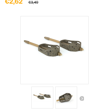
€2,62
€3,49