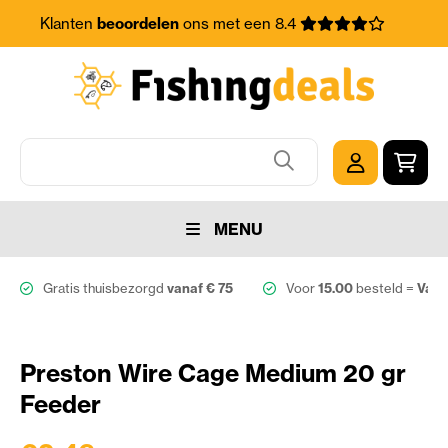
Klanten
beoordelen
ons met een 8.4
MENU
Gratis thuisbezorgd
vanaf € 75
Voor
15.00
besteld =
Vand
Preston Wire Cage Medium 20 gr
Feeder