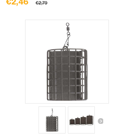
€2,46
€2,79