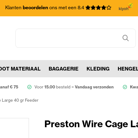
Klanten
beoordelen
ons met een 8.4
OOT MATERIAAL
BAGAGERIE
KLEDING
HENGE
anaf € 75
Voor
15.00
besteld =
Vandaag verzonden
Kwal
 Large 40 gr Feeder
Preston Wire Cage L