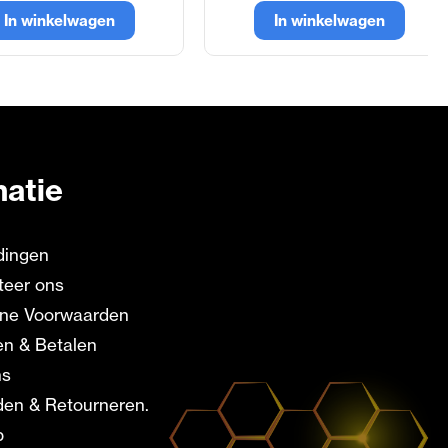
In winkelwagen
In winkelwagen
matie
dingen
teer ons
ne Voorwaarden
en & Betalen
ns
en & Retourneren.
p