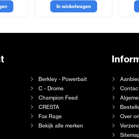
gen
In winkelwagen
t
Infor
Berkley - Powerbait
Aanbie
C - Drome
Contac
Champion Feed
Algeme
CRESTA
Bestell
Fox Rage
Over o
Bekijk alle merken
Verzend
Sitema