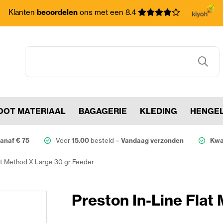
Klanten
beoordelen
ons met een 8.4
OOT MATERIAAL
BAGAGERIE
KLEDING
HENGE
anaf € 75
Voor
15.00
besteld =
Vandaag verzonden
Kwal
lat Method X Large 30 gr Feeder
Preston In-Line Flat