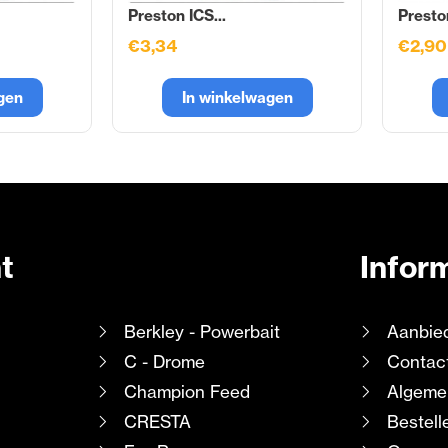
Preston ICS...
Preston
€3,34
€2,90
gen
In winkelwagen
t
Infor
Berkley - Powerbait
Aanbie
C - Drome
Contac
Champion Feed
Algeme
CRESTA
Bestell