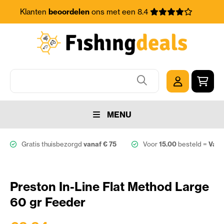
Klanten
beoordelen
ons met een 8.4
MENU
Gratis thuisbezorgd
vanaf € 75
Voor
15.00
besteld =
Vand
Preston In-Line Flat Method Large
60 gr Feeder