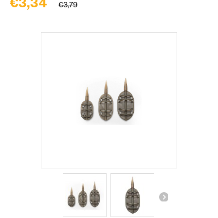
€3,34
€3,79