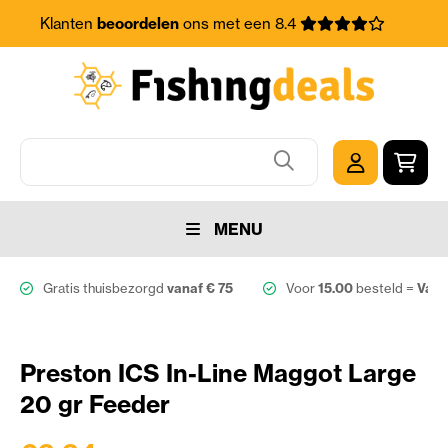
Klanten
beoordelen
ons met een 8.4
MENU
Gratis thuisbezorgd
vanaf € 75
Voor
15.00
besteld =
Vand
Preston ICS In-Line Maggot Large
20 gr Feeder