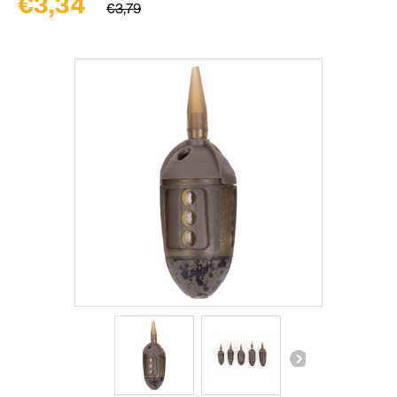
€3,34
€3,79