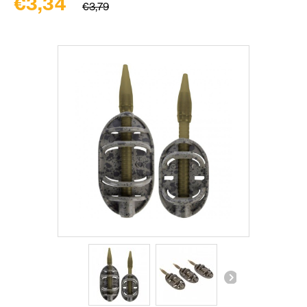
€3,34
€3,79