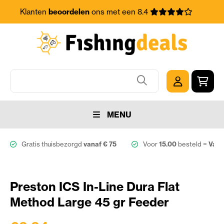
Klanten
beoordelen
ons met een 8.4
MENU
Gratis thuisbezorgd
vanaf € 75
Voor
15.00
besteld =
Vand
Preston ICS In-Line Dura Flat
Method Large 45 gr Feeder