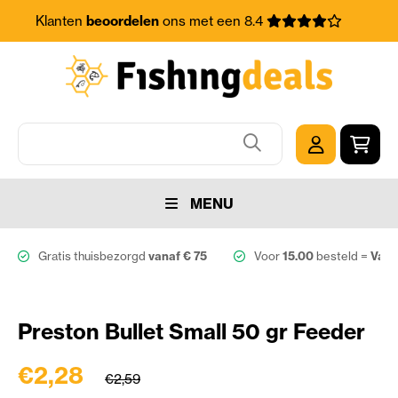
Klanten
beoordelen
ons met een 8.4
MENU
Gratis thuisbezorgd
vanaf € 75
Voor
15.00
besteld =
Vanda
Preston Bullet Small 50 gr Feeder
€2,28
€2,59