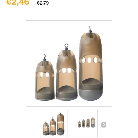
€2,46
€2,79