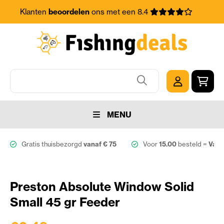
Klanten
beoordelen
ons met een 8.4
MENU
Gratis thuisbezorgd
vanaf € 75
Voor
15.00
besteld =
Vand
Preston Absolute Window Solid
Small 45 gr Feeder