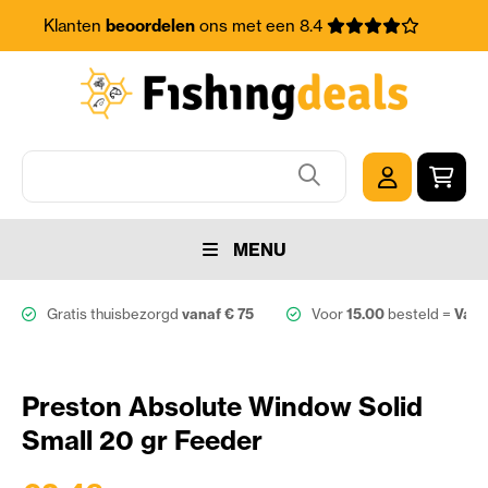
Klanten
beoordelen
ons met een 8.4
MENU
Gratis thuisbezorgd
vanaf € 75
Voor
15.00
besteld =
Vand
Preston Absolute Window Solid
Small 20 gr Feeder