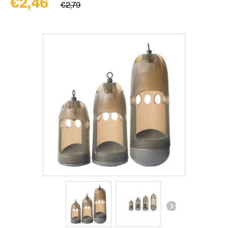
€2,46
€2,79