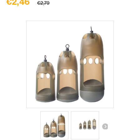
€2,46
€2,79