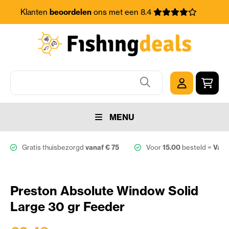
Klanten
beoordelen
ons met een 8.4
MENU
Gratis thuisbezorgd
vanaf € 75
Voor
15.00
besteld =
Vand
Preston Absolute Window Solid
Large 30 gr Feeder