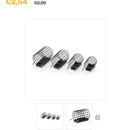
€2,54
€2,99