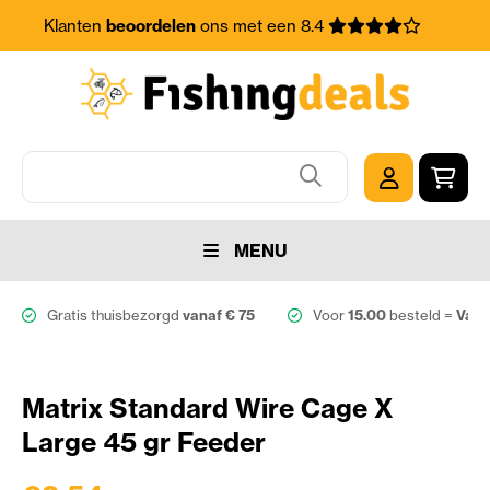
Klanten
beoordelen
ons met een 8.4
MENU
Gratis thuisbezorgd
vanaf € 75
Voor
15.00
besteld =
Vand
Matrix Standard Wire Cage X
Large 45 gr Feeder