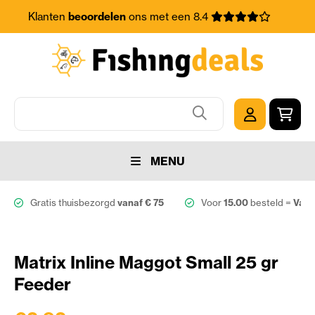
Klanten
beoordelen
ons met een 8.4
MENU
Gratis thuisbezorgd
vanaf € 75
Voor
15.00
besteld =
Vand
Matrix Inline Maggot Small 25 gr
Feeder