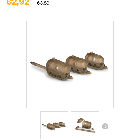
€2,92
€3,89