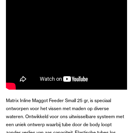
Matrix Inline Maggot Feeder Small 25 gr, is speciaal
ontworpen voor het vissen met maden op diverse
wateren. Ontwikkeld voor ons uitwisselbare systeem met
een uniek ontwerp waarbij tube door de body loopt
zonder verlies van aas capaciteit. Elastische tubes los