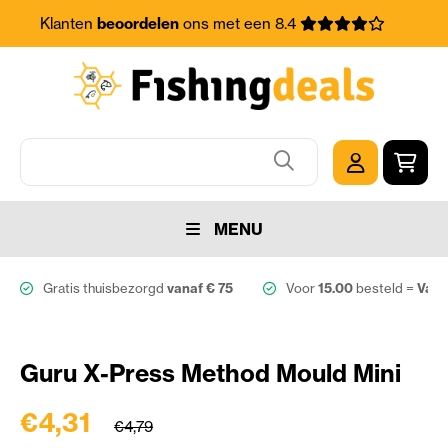
Klanten
beoordelen
ons met een 8.4
MENU
Gratis thuisbezorgd
vanaf € 75
Voor
15.00
besteld =
Vand
Guru X-Press Method Mould Mini
€4,31
€4,79