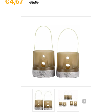
€4,67
€5,19