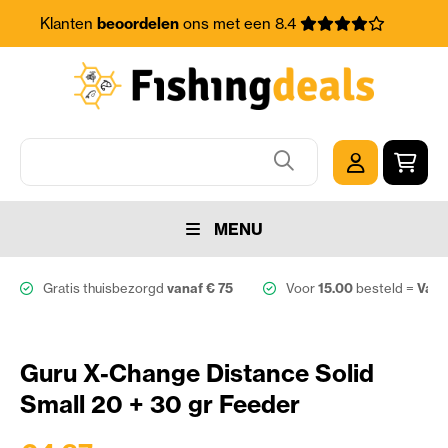
Klanten
beoordelen
ons met een 8.4
MENU
Gratis thuisbezorgd
vanaf € 75
Voor
15.00
besteld =
Vand
Guru X-Change Distance Solid
Small 20 + 30 gr Feeder