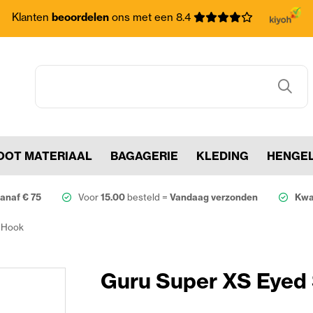
Klanten
beoordelen
ons met een 8.4
OOT MATERIAAL
BAGAGERIE
KLEDING
HENGE
anaf € 75
Voor
15.00
besteld =
Vandaag verzonden
Kwal
s Hook
Guru Super XS Eyed 