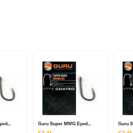
ed...
Guru Super MWG Eyed...
Guru S
€3,41
€3,41