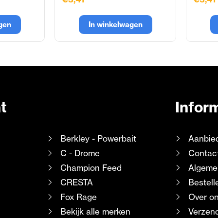
gen
In winkelwagen
t
Infor
Berkley - Powerbait
Aanbie
C - Drome
Contac
Champion Feed
Algeme
CRESTA
Bestell
Fox Rage
Over o
Bekijk alle merken
Verzend