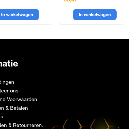
In winkelwagen
In winkelwagen
matie
dingen
teer ons
ne Voorwaarden
en & Betalen
ns
en & Retourneren.