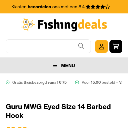
Klanten
beoordelen
ons met een 8.4
MENU
Gratis thuisbezorgd
vanaf € 75
Voor
15.00
besteld =
Vand
Guru MWG Eyed Size 14 Barbed
Hook