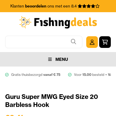
Klanten
beoordelen
ons met een 8.4
MENU
Gratis thuisbezorgd
vanaf € 75
Voor
15.00
besteld =
Vand
Guru Super MWG Eyed Size 20
Barbless Hook