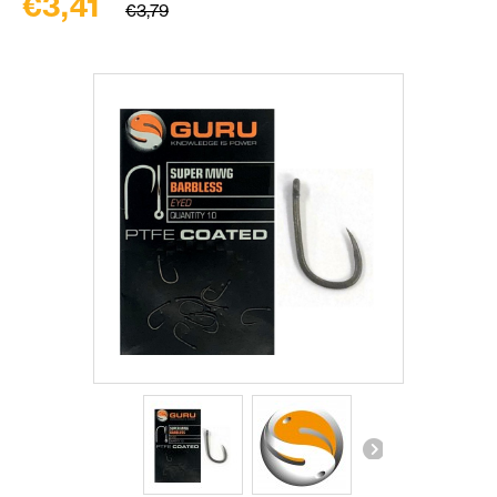
€3,41
€3,79