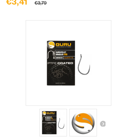
€3,41
€3,79