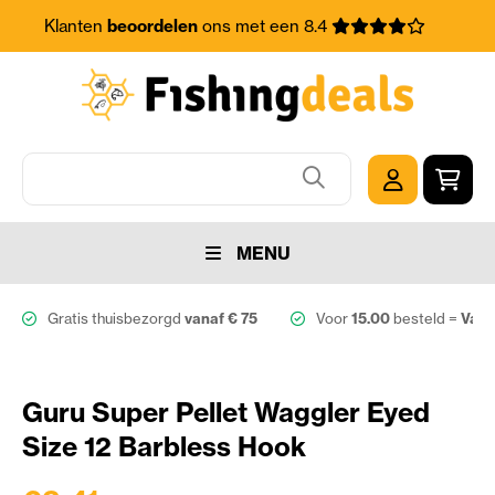
Klanten
beoordelen
ons met een 8.4
MENU
Gratis thuisbezorgd
vanaf € 75
Voor
15.00
besteld =
Vand
Guru Super Pellet Waggler Eyed
Size 12 Barbless Hook