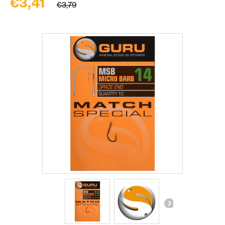
€3,41
€3,79