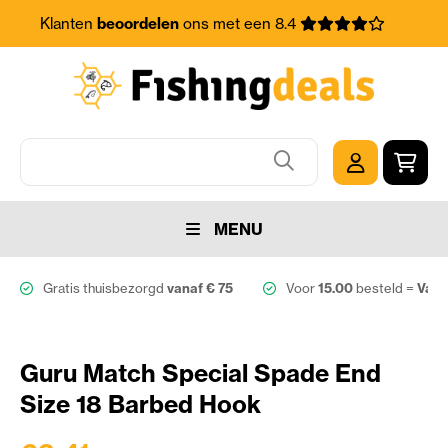
Klanten
beoordelen
ons met een 8.4
MENU
Gratis thuisbezorgd
vanaf € 75
Voor
15.00
besteld =
Vand
Guru Match Special Spade End
Size 18 Barbed Hook