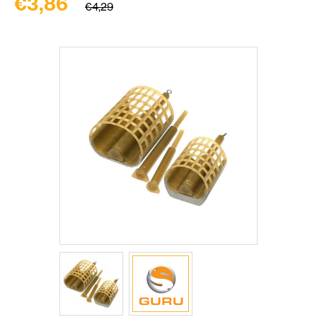
€3,86
€4,29