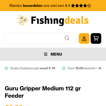
Klanten
beoordelen
ons met een 8.4
MENU
Gratis thuisbezorgd
vanaf € 75
Voor
15.00
besteld =
Vand
Guru Gripper Medium 112 gr
Feeder