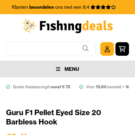
Klanten
beoordelen
ons met een 8.4
MENU
Gratis thuisbezorgd
vanaf € 75
Voor
15.00
besteld =
Vand
Guru F1 Pellet Eyed Size 20
Barbless Hook