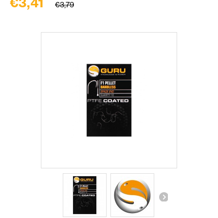
€3,41
€3,79