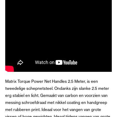
Matrix Torque Power Net Handles 2.5 Meter, is een
tweedelige schepnetsteel. Ondanks zijn slanke 2.5 meter
erg stabiel en licht. Gemaakt van carbon en voorzien van
messing schroefdraad met nikkel coating en handgreep
met rubberen print. Ideaal voor het vangen van grote
vissen of hoge gewichten. Ideaal tijdens vangen van grote