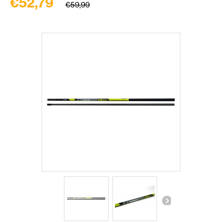
€52,79
€59,99