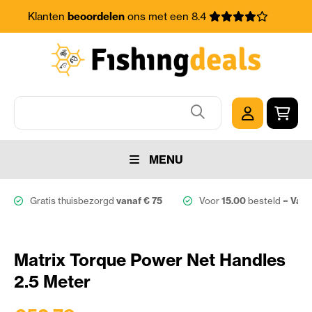
Klanten
beoordelen
ons met een 8.4
MENU
Gratis thuisbezorgd
vanaf € 75
Voor
15.00
besteld =
Vand
Matrix Torque Power Net Handles
2.5 Meter