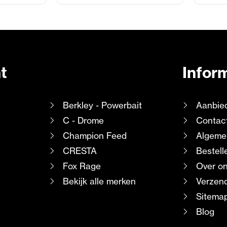
t
Infor
Berkley - Powerbait
Aanbie
C - Drome
Contac
Champion Feed
Algeme
CRESTA
Bestell
Fox Rage
Over o
Bekijk alle merken
Verzend
Sitema
Blog