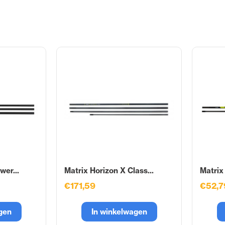
wer...
Matrix Horizon X Class...
Matrix
€171,59
€52,7
gen
In winkelwagen