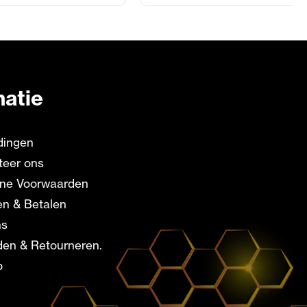
matie
dingen
teer ons
ne Voorwaarden
en & Betalen
ns
en & Retourneren.
p