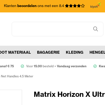
Klanten
beoordelen
ons met een 8.4
OOT MATERIAAL
BAGAGERIE
KLEDING
HENGE
anaf € 75
Voor
15.00
besteld =
Vandaag verzonden
Kwal
m Net Handles 4.5 Meter
Matrix Horizon X Ult