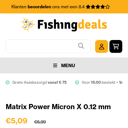
Klanten
beoordelen
ons met een 8.4
MENU
Gratis thuisbezorgd
vanaf € 75
Voor
15.00
besteld =
Vand
Matrix Power Micron X 0.12 mm
€5,09
€5,99