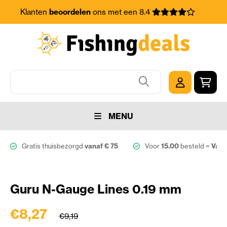
Klanten
beoordelen
ons met een 8.4
MENU
Gratis thuisbezorgd
vanaf € 75
Voor
15.00
besteld =
Vand
Guru N-Gauge Lines 0.19 mm
€8,27
€9,19