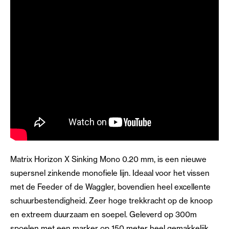
Matrix Horizon X Sinking Mono 0.20 mm, is een nieuwe
supersnel zinkende monofiele lijn. Ideaal voor het vissen
met de Feeder of de Waggler, bovendien heel excellente
schuurbestendigheid. Zeer hoge trekkracht op de knoop
en extreem duurzaam en soepel. Geleverd op 300m
spoelen met een marker op 150 meter heel gemakkelijk.