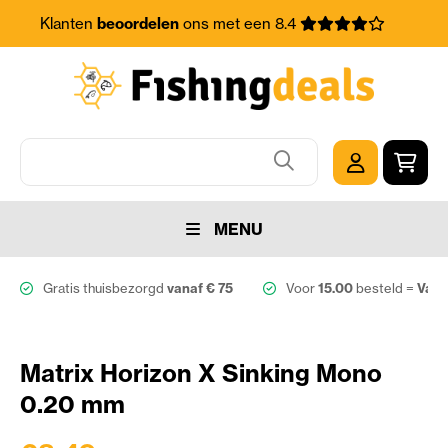
Klanten
beoordelen
ons met een 8.4
MENU
Gratis thuisbezorgd
vanaf € 75
Voor
15.00
besteld =
Vand
Matrix Horizon X Sinking Mono
0.20 mm