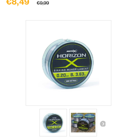
€8,49
€9,99